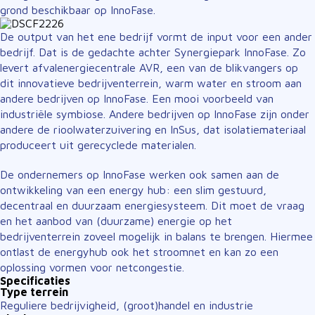
grond beschikbaar op InnoFase.
De output van het ene bedrijf vormt de input voor een ander
bedrijf. Dat is de gedachte achter Synergiepark InnoFase. Zo
levert afvalenergiecentrale AVR, een van de blikvangers op
dit innovatieve bedrijventerrein, warm water en stroom aan
andere bedrijven op InnoFase. Een mooi voorbeeld van
industriële symbiose. Andere bedrijven op InnoFase zijn onder
andere de rioolwaterzuivering en InSus, dat isolatiemateriaal
produceert uit gerecyclede materialen.
De ondernemers op InnoFase werken ook samen aan de
ontwikkeling van een energy hub: een slim gestuurd,
decentraal en duurzaam energiesysteem. Dit moet de vraag
en het aanbod van (duurzame) energie op het
bedrijventerrein zoveel mogelijk in balans te brengen. Hiermee
ontlast de energyhub ook het stroomnet en kan zo een
oplossing vormen voor netcongestie.
Specificaties
Type terrein
Reguliere bedrijvigheid, (groot)handel en industrie