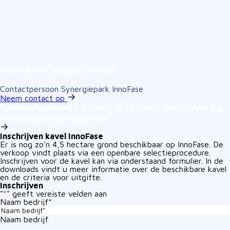
BedrijvenContactBureau
Contactpersoon Synergiepark InnoFase
Neem contact op
Geïnteresseerd? Schrijf je in voor een kavel op
Synergiepark InnoFase
Inschrijven kavel InnoFase
Er is nog zo’n 4,5 hectare grond beschikbaar op InnoFase. De
verkoop vindt plaats via een openbare selectieprocedure.
Inschrijven voor de kavel kan via onderstaand formulier. In de
downloads vindt u meer informatie over de beschikbare kavel
en de criteria voor uitgifte.
Inschrijven
"
*
" geeft vereiste velden aan
Naam bedrijf
*
Naam bedrijf