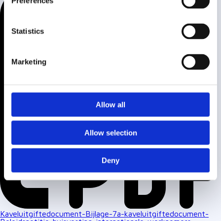
Preferences
Statistics
Marketing
Allow all
Allow selection
Deny
Kaveluitgiftedocument-Bijlage-7a-kaveluitgiftedocument-