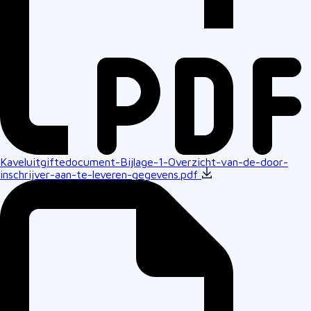
Kaveluitgiftedocument-Bijlage-1-Overzicht-van-de-door-
inschrijver-aan-te-leveren-gegevens.pdf