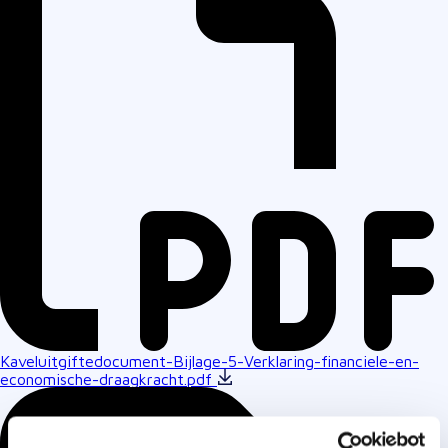
Kaveluitgiftedocument-Bijlage-5-Verklaring-financiele-en-
economische-draagkracht.pdf