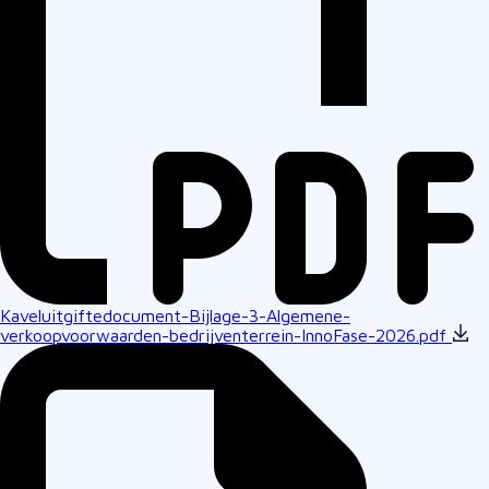
Kaveluitgiftedocument-Bijlage-3-Algemene-
verkoopvoorwaarden-bedrijventerrein-InnoFase-2026.pdf