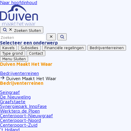
Naar hoofdinhoud
Zoeken
Sluiten
Selecteer een onderwerp
Kavels
Subsidies
Financiële regelingen
Bedrijventerreinen
Type grond
Contact
Menu
Sluiten
Duiven Maakt Het Waar
Bedrijventerreinen
Duiven Maakt Het Waar
Bedrijventerreinen
Seingraaf
De Nieuweling
Graafstaete
Synergiepark InnoFase
Werkterp de Ploen
Centerpoort-Nieuwgraaf
Centerpoort-Noord
Centerpoort-Zuid
’t Holland