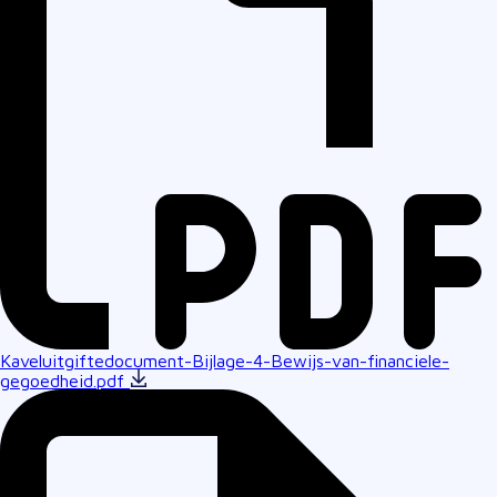
Kaveluitgiftedocument-Bijlage-4-Bewijs-van-financiele-
gegoedheid.pdf