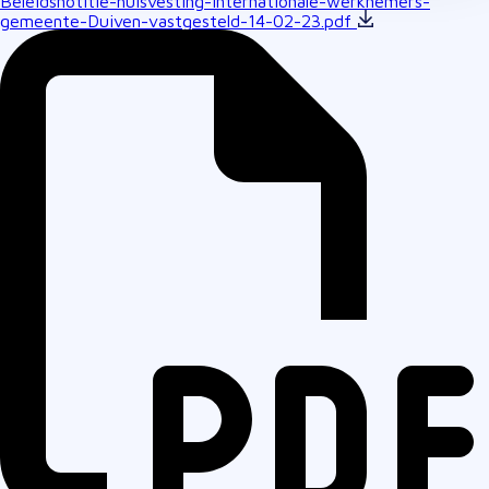
Beleidsnotitie-huisvesting-internationale-werknemers-
gemeente-Duiven-vastgesteld-14-02-23.pdf