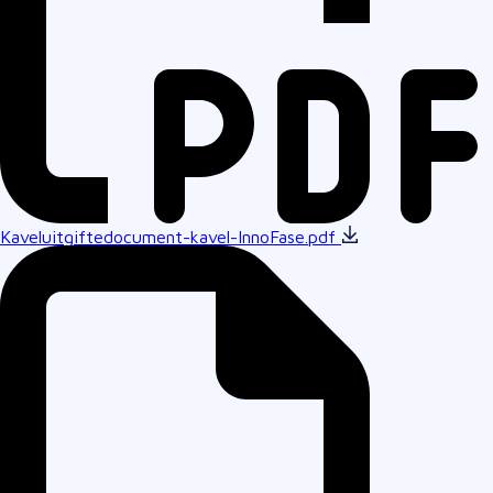
Kaveluitgiftedocument-kavel-InnoFase.pdf