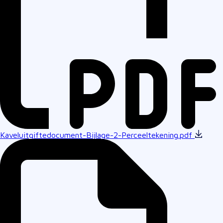
Kaveluitgiftedocument-Bijlage-2-Perceeltekening.pdf