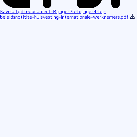
Kaveluitgiftedocument-Bijlage-7b-bijlage-4-bij-
beleidsnotitite-huisvesting-internationale-werknemers.pdf