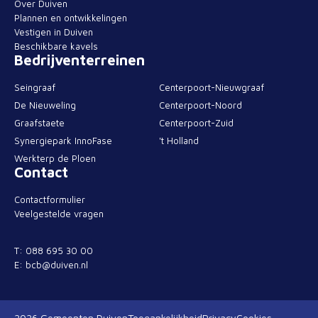
Over Duiven
Plannen en ontwikkelingen
Vestigen in Duiven
Beschikbare kavels
Bedrijventerreinen
Seingraaf
Centerpoort-Nieuwgraaf
De Nieuweling
Centerpoort-Noord
Graafstaete
Centerpoort-Zuid
Synergiepark InnoFase
't Holland
Werkterp de Ploen
Contact
Contactformulier
Veelgestelde vragen
T: 088 695 30 00
E: bcb@duiven.nl
2026 Gemeenten Duiven
Toegankelijkheid
Privacy
Cookies