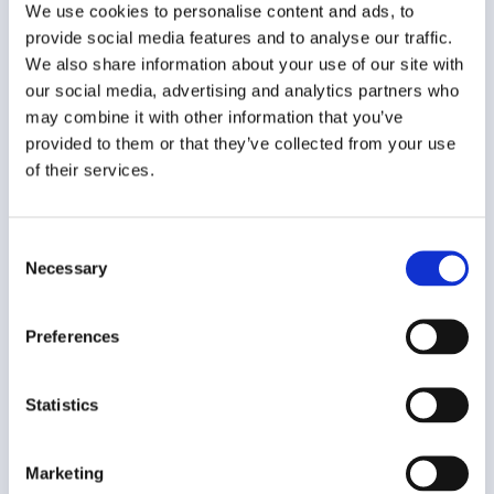
Er zijn nog kavels te koop op De Nieuweling. De verkoop
We use cookies to personalise content and ads, to
vindt plaats via een openbare selectieprocedure.
provide social media features and to analyse our traffic.
Inschrijven voor een kavel kan via onderstaand formulier.
We also share information about your use of our site with
In de downloads vindt u meer informatie over de
our social media, advertising and analytics partners who
beschikbare kavels en de criteria voor uitgifte.
may combine it with other information that you’ve
provided to them or that they’ve collected from your use
of their services.
Naam bedrijf
Consent
Necessary
Selection
Voornaam
Preferences
Achternaam
Statistics
Functie binnen het bedrijf
Marketing