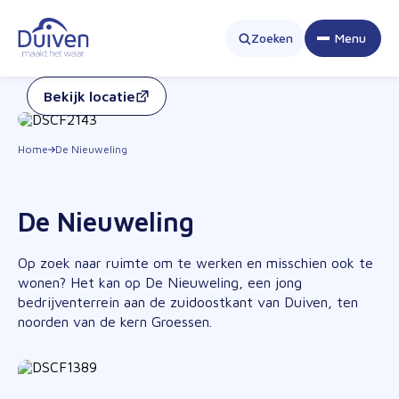
Zoeken
Menu
Sluiten
Sluiten
Bekijk locatie
Duiven Maakt Het Waar
Home
De Nieuweling
Bedrijventerreinen
Centrumgebied
De Nieuweling
Beschikbare kavels
Vestigen in Duiven
Selecteer een onderwerp
Op zoek naar ruimte om te werken en misschien ook te
wonen? Het kan op De Nieuweling, een jong
bedrijventerrein aan de zuidoostkant van Duiven, ten
Kavels
Subsidies
Financiële regelingen
Over Duiven
noorden van de kern Groessen.
Veelgestelde vragen
Bedrijventerreinen
Type grond
Contact
Financiële regelingen